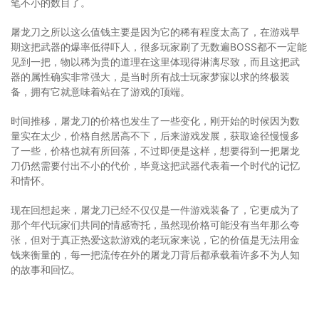
笔不小的数目了。
屠龙刀之所以这么值钱主要是因为它的稀有程度太高了，在游戏早
期这把武器的爆率低得吓人，很多玩家刷了无数遍BOSS都不一定能
见到一把，物以稀为贵的道理在这里体现得淋漓尽致，而且这把武
器的属性确实非常强大，是当时所有战士玩家梦寐以求的终极装
备，拥有它就意味着站在了游戏的顶端。
时间推移，屠龙刀的价格也发生了一些变化，刚开始的时候因为数
量实在太少，价格自然居高不下，后来游戏发展，获取途径慢慢多
了一些，价格也就有所回落，不过即便是这样，想要得到一把屠龙
刀仍然需要付出不小的代价，毕竟这把武器代表着一个时代的记忆
和情怀。
现在回想起来，屠龙刀已经不仅仅是一件游戏装备了，它更成为了
那个年代玩家们共同的情感寄托，虽然现价格可能没有当年那么夸
张，但对于真正热爱这款游戏的老玩家来说，它的价值是无法用金
钱来衡量的，每一把流传在外的屠龙刀背后都承载着许多不为人知
的故事和回忆。