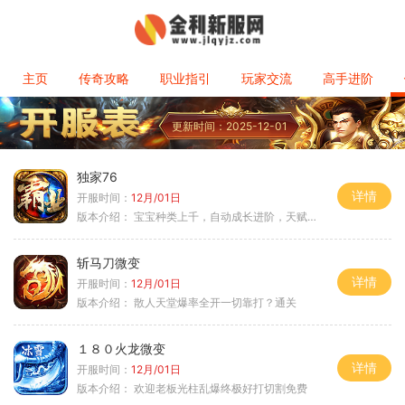
主页
传奇攻略
职业指引
玩家交流
高手进阶
更新时间：2025-12-01
独家76
详情
开服时间：
12月/01日
版本介绍：
宝宝种类上千，自动成长进阶，天赋培养
斩马刀微变
详情
开服时间：
12月/01日
版本介绍：
散人天堂爆率全开一切靠打？通关
１８０火龙微变
详情
开服时间：
12月/01日
版本介绍：
欢迎老板光柱乱爆终极好打切割免费