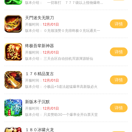
版本介绍：
一切靠打 ７７７级以上怪物爆终极
天門迷失无限刀
详情
开服时间：
12月/01日
版本介绍：
０充领顶赞０充得终极０充玩通关一
终极吾辈新神器
详情
开服时间：
12月/01日
版本介绍：
三天合区自动挂机浑源渾源斩仙
１７６精品复古
详情
开服时间：
12月/01日
版本介绍：
小极品+5道法超猛爆率高新版必火
新版木子沉默
详情
开服时间：
12月/01日
版本介绍：
只卖赞助30一个爆率全开白票天堂
１８０冰啸火龙