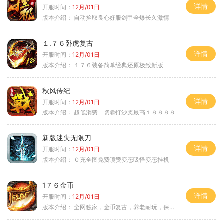
详情
开服时间：
12月/01日
版本介绍：
自动捡取良心好服剑甲全爆长久激情
１.７６卧虎复古
详情
开服时间：
12月/01日
版本介绍：
１７６装备简单经典还原极致新版
秋风传纪
详情
开服时间：
12月/01日
版本介绍：
超低消费一切靠打沙奖最高１８８８８
新版迷失无限刀
详情
开服时间：
12月/01日
版本介绍：
０充全图免费顶赞变态吸怪变态挂机
1７６金币
详情
开服时间：
12月/01日
版本介绍：
全网独家，金币复古，养老耐玩，保底回収