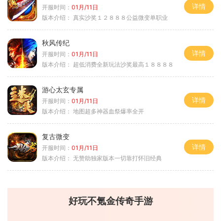
详情
开服时间：
01月/11日
版本介绍：
真实沙奖１２８８８公益微变单职业
秋风传纪
详情
开服时间：
01月/11日
版本介绍：
超低消费全新玩法沙奖最高１８８８８
游心太玄专属
详情
开服时间：
01月/11日
版本介绍：
地图超多神器血祭爆率全开
复古微变
详情
开服时间：
01月/11日
版本介绍：
无赞助独家版本一切靠打怀旧经典
好玩不氪金传奇手游