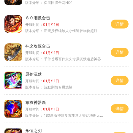
版本介绍：
保底回収全网NO.1
８０湘傲合击
详情
开服时间：
01月/11日
版本介绍：
正规授权纯散人小怪追梦物价超好
神之攻速合击
详情
开服时间：
01月/11日
版本介绍：
千件首爆百件永久专属沉默道盾神器
原创沉默
详情
开服时间：
01月/11日
版本介绍：
沉默剧情专属烧脑
布衣神器新
详情
开服时间：
01月/11日
版本介绍：
180新版神器复古攻速无赞助地图无排行
永恒之刃