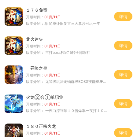
１７６免费
详情
开服时间：
01月/11日
版本介绍：
荐 简单怀旧复古三天拿沙可玩一年
龙火迷失
详情
开服时间：
01月/11日
版本介绍：
主打boss独家15转全部靠打
召唤之皇
详情
开服时间：
01月/11日
版本介绍：
无等级玩法宠物群殴BOSS技能BUFF铭文B
火龙②合①单职业
详情
开服时间：
01月/11日
版本介绍：
一夜白漂到顶１０倍爆率一夜打１０００充
１８０正宗火龙
详情
开服时间：
01月/11日