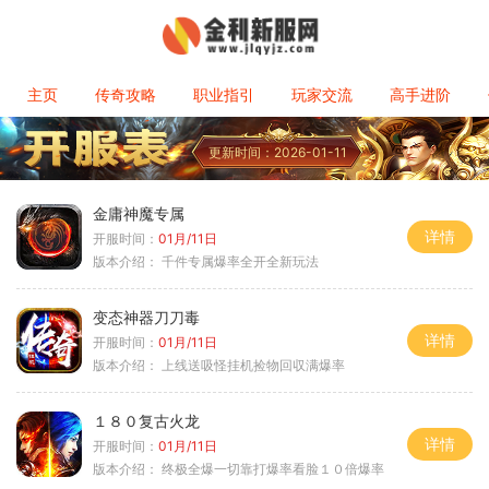
主页
传奇攻略
职业指引
玩家交流
高手进阶
更新时间：2026-01-11
金庸神魔专属
详情
开服时间：
01月/11日
版本介绍：
千件专属爆率全开全新玩法
变态神器刀刀毒
详情
开服时间：
01月/11日
版本介绍：
上线送吸怪挂机捡物回収满爆率
１８０复古火龙
详情
开服时间：
01月/11日
版本介绍：
终极全爆一切靠打爆率看脸１０倍爆率