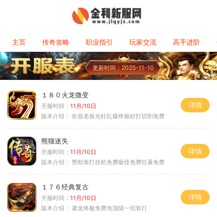
主页
传奇攻略
职业指引
玩家交流
高手进阶
更新时间：2025-11-10
１８０火龙微变
详情
开服时间：
11月/10日
版本介绍：
欢迎老板光柱乱爆终极好打切割免费
熊猫迷失
详情
开服时间：
11月/10日
版本介绍：
赞助靠打挂机免费吸怪免费狂暴免费
１７６经典复古
详情
开服时间：
11月/10日
版本介绍：
屠龙终极免费泡顶级一切靠打