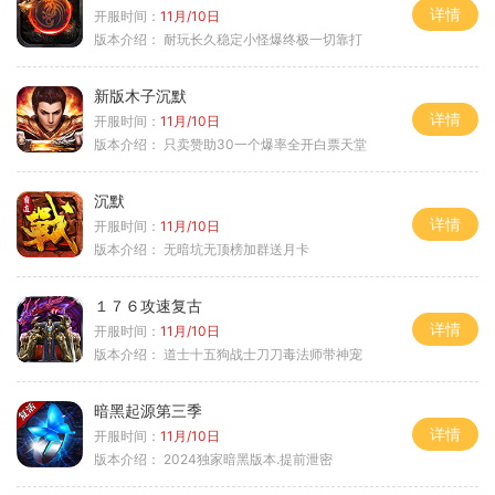
详情
开服时间：
11月/10日
版本介绍：
耐玩长久稳定小怪爆终极一切靠打
新版木子沉默
详情
开服时间：
11月/10日
版本介绍：
只卖赞助30一个爆率全开白票天堂
沉默
详情
开服时间：
11月/10日
版本介绍：
无暗坑无顶榜加群送月卡
１７６攻速复古
详情
开服时间：
11月/10日
版本介绍：
道士十五狗战士刀刀毒法师带神宠
暗黑起源第三季
详情
开服时间：
11月/10日
版本介绍：
2024独家暗黑版本.提前泄密