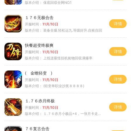
版本介绍：
保底回収全网NO.1
１７６无极合击
详情
开服时间：
11月/10日
版本介绍：
装备全爆.轻松运九.等级好升.自捡自回
快餐超变终极爽
详情
开服时间：
11月/10日
版本介绍：
上线送吸怪挂机捡物回収满爆率
( 金蟾轻变 )
详情
开服时间：
11月/10日
版本介绍：
(轻变单职业沙奖８８８８)
１.７６赤月终极
详情
开服时间：
11月/10日
版本介绍：
１.７６赤月小极品+4，一张月卡走天涯b
７６复古合击