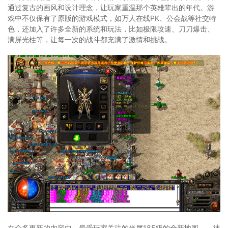
通过复古的画风和设计理念，让玩家重温那个英雄辈出的年代。游
戏中不仅保有了原版的游戏模式，如万人在线PK、公会战等社交特
色，还加入了许多全新的系统和玩法，比如极限攻速、刀刀爆击、
满屏光柱等，让每一次的战斗都充满了激情和挑战。
在众多更新的内容中，最受玩家关注的当属185级的全新地图——神