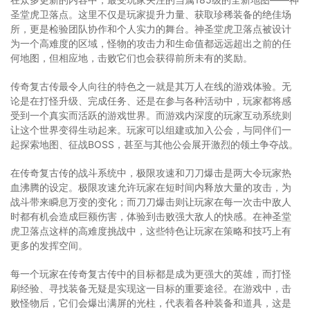
圣堂虎卫落点。这里不仅是玩家提升力量、获取珍稀装备的绝佳场
所，更是检验团队协作和个人实力的舞台。神圣堂虎卫落点被设计
为一个高难度的区域，怪物的攻击力和生命值都远远超出之前的任
何地图，但相应地，击败它们也会获得前所未有的奖励。
传奇复古传最令人向往的特色之一就是其万人在线的游戏体验。无
论是在打怪升级、完成任务、还是在参与各种活动中，玩家都将感
受到一个真实而活跃的游戏世界。而游戏内深度的玩家互动系统则
让这个世界变得生动起来。玩家可以组建或加入公会，与同伴们一
起探索地图、征战BOSS，甚至与其他公会展开激烈的领土争夺战。
在传奇复古传的战斗系统中，极限攻速和刀刀爆击是两大令玩家热
血沸腾的设定。极限攻速允许玩家在短时间内释放大量的攻击，为
战斗带来瞬息万变的变化；而刀刀爆击则让玩家在每一次击中敌人
时都有机会造成巨额伤害，体验到击败强大敌人的快感。在神圣堂
虎卫落点这样的高难度挑战中，这些特色让玩家在策略和技巧上有
更多的发挥空间。
每一个玩家在传奇复古传中的目标都是成为更强大的英雄，而打怪
刷经验、寻找装备无疑是实现这一目标的重要途径。在游戏中，击
败怪物后，它们会爆出满屏的光柱，代表着各种装备和道具，这是